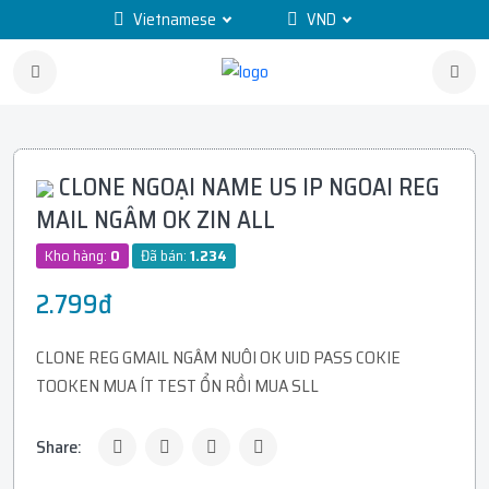
Vietnamese
VND
CLONE NGOẠI NAME US IP NGOAI REG
MAIL NGÂM OK ZIN ALL
Kho hàng:
0
Đã bán:
1.234
2.799đ
CLONE REG GMAIL NGÂM NUÔI OK UID PASS COKIE
TOOKEN MUA ÍT TEST ỔN RỒI MUA SLL
Share: